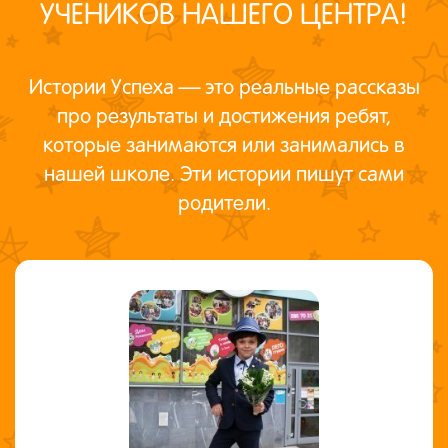
УЧЕНИКОВ НАШЕГО ЦЕНТРА!
Истории Успеха — это реальные рассказы
про результаты и достижения ребят,
которые занимаются или занимались в
нашей школе. Эти истории пишут сами
родители.