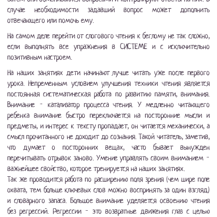
случае необходимости задавший вопрос может дополнить
отвечающего или помочь ему.
На самом деле перейти от слогового чтения к беглому не так сложно,
если выполнять все упражнения в СИСТЕМЕ и с исключительно
позитивным настроем.
На наших занятиях дети начинают лучше читать уже после первого
урока. Непременным условием улучшения техники чтения является
постоянная систематическая работа по развитию памяти, внимания.
Внимание - катализатор процесса чтения. У медленно читающего
ребенка внимание быстро переключается на посторонние мысли и
предметы, и интерес к тексту пропадает, он читается механически, а
смысл прочитанного не доходит до сознания. Такой читатель, заметив,
что думает о посторонних вещах, часто бывает вынужден
перечитывать отрывок заново. Умение управлять своим вниманием -
важнейшее свойство, которое тренируется на наших занятиях.
Так же проводится работа по расширению поля зрения (чем шире поле
охвата, тем больше ключевых слов можно воспринять за один взгляд)
и словарного запаса. Большое внимание уделяется освоению чтения
без регрессий. Регрессии - это возвратные движения глаз с целью