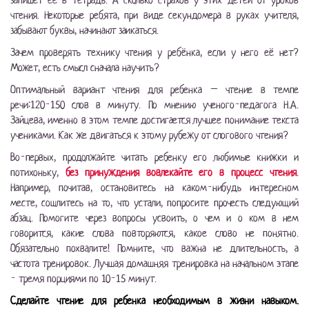
запишет ее в тетрадь. А сколько страхов у этих детей от уроков
чтения. Некоторые ребята, при виде секундомера в руках учителя,
забывают буквы, начинают заикаться.
Зачем проверять технику чтения у ребёнка, если у него её нет?
Может, есть смысл сначала научить?
Оптимальный вариант чтения для ребенка – чтение в темпе
речи:120-150 слов в минуту. По мнению ученого-педагога Н.А.
Зайцева, именно в этом темпе достигается лучшее понимание текста
учениками. Как же двигаться к этому рубежу от слогового чтения?
Во-первых, продолжайте читать ребенку его любимые книжки и
потихоньку,
без принуждения вовлекайте его в процесс чтения
.
Например, почитав, остановитесь на каком-нибудь интересном
месте, сошлитесь на то, что устали, попросите прочесть следующий
абзац. Помогите через вопросы усвоить, о чем и о ком в нем
говорится, какие слова повторяются, какое слово не понятно.
Обязательно похвалите! Помните, что важна не длительность, а
частота тренировок. Лучшая домашняя тренировка на начальном этапе
- тремя порциями по 10-15 минут.
Сделайте чтение для ребенка необходимым в жизни навыком.