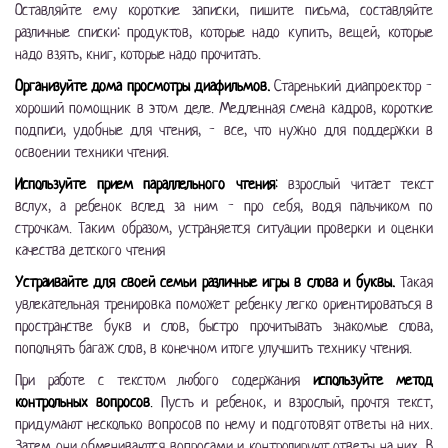
Оставляйте ему короткие записки, пишите письма, составляйте
различные списки: продуктов, которые надо купить, вещей, которые
надо взять, книг, которые надо прочитать.
Организуйте дома просмотры диафильмов.
Старенький диапроектор -
хороший помощник в этом деле. Медленная смена кадров, короткие
подписи, удобные для чтения, - все, что нужно для поддержки в
освоении техники чтения.
Используйте прием параллельного чтения
:
взрослый читает текст
вслух, а ребенок вслед за ним - про себя, водя пальчиком по
строчкам. Таким образом, устраняется ситуации проверки и оценки
качества детского чтения
Устраивайте для своей семьи различные игры в слова и буквы.
Такая
увлекательная тренировка поможет ребенку легко ориентироваться в
пространстве букв и слов, быстро прочитывать знакомые слова,
пополнять багаж слов, в конечном итоге улучшить технику чтения.
При работе с текстом любого содержания
используйте метод
контрольных вопросов
.
Пусть и ребенок, и взрослый, прочтя текст,
придумают несколько вопросов по нему и подготовят ответы на них.
Затем они обмениваются вопросами и контролируют ответы на них. В