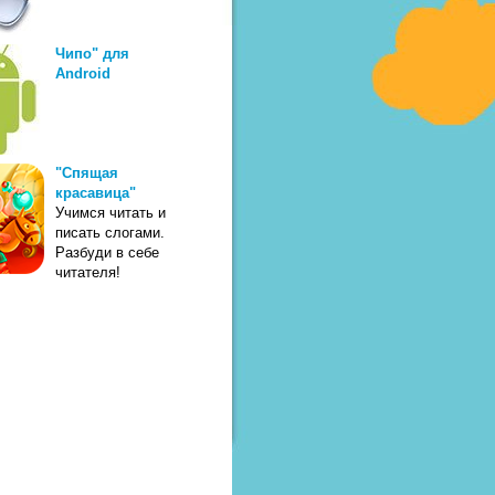
Чипо" для
Android
"Спящая
красавица"
Учимся читать и
писать слогами.
Разбуди в себе
читателя!