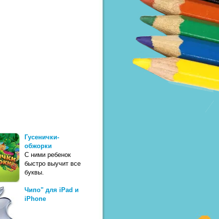
Гусенички-
обжорки
С ними ребенок
быстро выучит все
буквы.
Чипо" для iPad и
iPhone