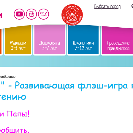
Выбрать город
Малыши
Дошколята
Школьники
Проведение
0-3 лет
3-7 лет
7-12 лет
праздников
сообщение
" - Развивающая флэш-игра 
чтению
 и Папы!
ообщить,