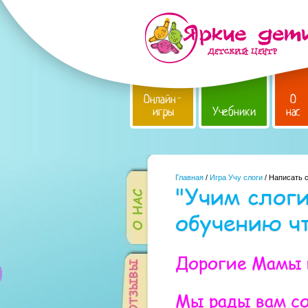
Онлайн-
О
игры
Учебники
нас
Главная
/
Игра Учу слоги
/ Написать 
"Учим слоги
обучению 
Дорогие Мамы
Мы рады вам с