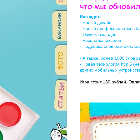
что мы обновил
Вас ждет:
- Новый дизайн
- Новый профессиональный 
- Озвучка складов
- Расцветка складов
- Подборка слов разной слог
- А также, более 1000 слов 
- Новая технология html5 (не
других мобильных устройств
Игра стоит 130 рублей. Опла