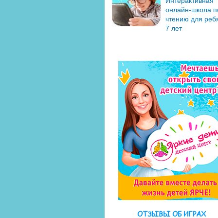
Интерактивная
онлайн-школа п
чтению для ребя
7 лет
ОТЗЫВЫ ОБ ИГРАХ