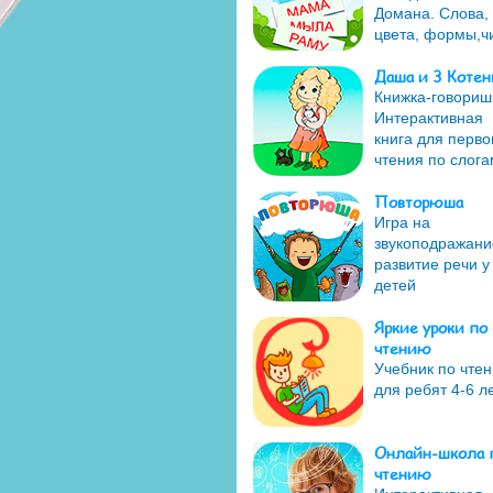
Домана. Слова,
цвета, формы,ч
Даша и 3 Котен
Книжка-говориш
Интерактивная
книга для перво
чтения по слога
Повторюша
Игра на
звукоподражани
развитие речи у
детей
Яркие уроки по
чтению
Учебник по чте
для ребят 4-6 л
Онлайн-школа 
чтению