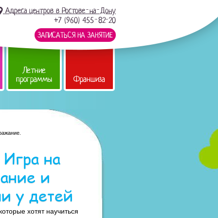
Адреса центров в Ростове-на-Дону
+7 (960) 455-82-20
ЗАПИСАТЬСЯ НА ЗАНЯТИЕ
Летние
программы
Франшиза
ражание.
Игра на
ание и
чи у детей
которые хотят научиться