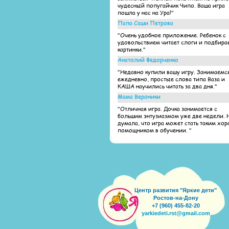
чудесный попугайчик Чипо. Ваша игра
пошла у нас на Ура!"
Папа Саши Петрова
"Очень удобное приложение. Ребенок с
удовольствием читает слоги и подбира
картинки."
Анатолий Федорченко
"Недавно купили вашу игру. Занимаемс
ежедневно, простые слова типа Ваза и
КАША научились читать за два дня."
Мама Вероники
"Отличная игра. Дочка занимается с
большим энтузиазмом уже две недели. 
думала, что игра может стать таким хо
помощником в обучении. "
Центр развития "Яркие дети"
Ростов-на-Дону
+7 (960) 455-82-20
yarkiedeti.rst@gmail.com