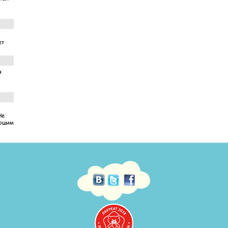
ет
я
Не
рошим