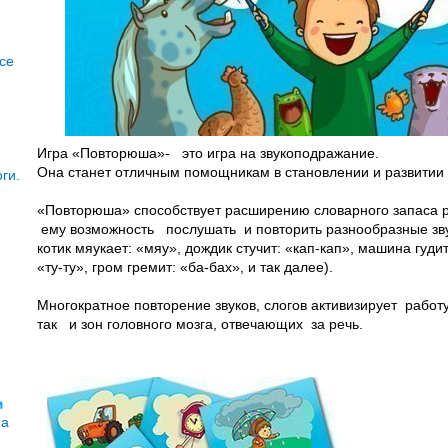
се
Игра «Повторюша»- это игра на звукоподражание.
Она станет отличным помощникам в становлении и развити
ги.
«Повторюша» способствует расширению словарного запаса ре
ему возможность послушать и повторить разнообразные звуки
котик мяукает: «мяу», дождик стучит: «кап-кап», машина гудит
«ту-ту», гром гремит: «ба-бах», и так далее).
Многократное повторение звуков, слогов активизирует работу 
так и зон головного мозга, отвечающих за речь.
и
на