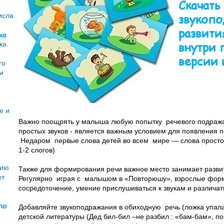
Скачать
звукопо
исла
развити
ка
внутри 
ка.
версии 
го
м
е и
Важно поощрять у малыша любую попытку речевого подраж
простых звуков - является важным условием для появления п
Недаром первые слова детей во всем мире — слова простой
1-2 слогов)
нию
Также для формирования речи важное место занимает разви
ет
Регулярно играя с малышом в «Повторюшу», взрослые форм
сосредоточение, умение прислушиваться к звукам и различать
по
Добавляйте звукоподражания в обиходную речь (ложка упала:
детской литературы (Дед бил-бил –не разбил : «бам-бам», п