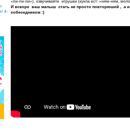
«пи-пи-пи»), озвучивайте игрушки (кукла ест: «ням-ням, молот
о
И вскоре ваш малыш стать не просто повторюшей , а 
т 4-
собеседником :)