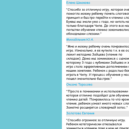
Елена Шмакова
"Спасибо за отличную игру, которая оч
помогла моему ребенку понять слогово
принцип и быстро перейти к чтению сло
Буквы мы знали уже с года, но читать н
только благодаря Чипе. До этого все н
попытки обучения чтению заканчивалис
обоюдными слезами."
Михайльчик Ю.А.
"Мне и моему ребенку очень понравилас
игра. Изначально, я ее купила т.к. в ее о
лежит методика Зайцева (чтения по
складам). Дома мы занимаемся с сыном
которому 3 года с кубиками Зайцева и э
игра стала эффективным дополнением 
нашим занятиям. Ребенок с радостью бе
играть в Чипу. И процесс обучения у нас
пошел значительно быстрее."
Оксана Тарасова
"Проста в понимании и использовании 
которая отлично подойдет для обучени
чтению детей. Понравилось то что кро
чтения, ребенок узнает много новых сло
Заметно расширятся словарный запас."
Золотова Евгения
"Спасибо огромное за отличную игру.
Ребенок категорически отказывался
заниматься чтением пока к нам не приле