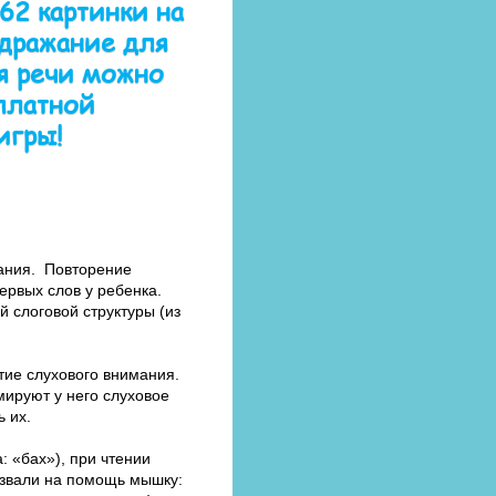
 62 картинки на
дражание для
я речи можно
платной
игры!
ания. Повторение
ервых слов у ребенка.
 слоговой структуры (из
тие слухового внимания.
ируют у него слуховое
 их.
 «бах»), при чтении
озвали на помощь мышку: