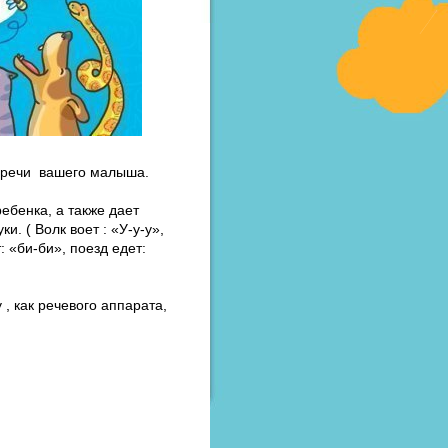
и речи вашего малыша.
бенка, а также дает
. ( Волк воет : «У-у-у»,
: «би-би», поезд едет:
, как речевого аппарата,