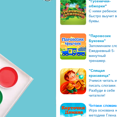
"
Гусенички-
обжорки
"
С ними ребенок
быстро выучит в
буквы.
"Паровозик
Буковка"
Запоминаем сло
Ежедневный 5-
минутный
тренажер.
"Спящая
красавица"
Учимся читать и
писать слогами.
Разбуди в себе
читателя!
Читаем словам
Игра основана 
методике Глена