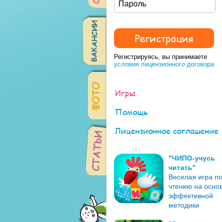
Регистрируясь, вы принимаете
условия лицензионного договора
Игры
Помощь
Лицензионное соглашение
"ЧИПО-учусь
читать"
Веселая игра п
чтению на осно
эффективной
методики