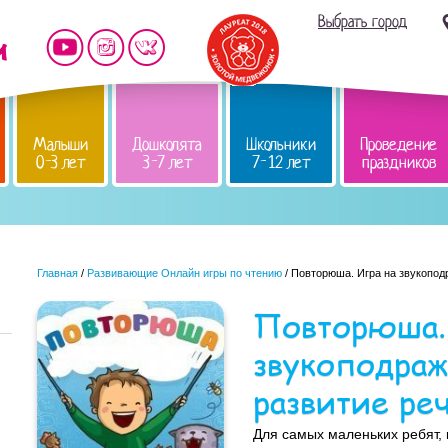
Выбрать город
Малыши
Дошколята
Школьники
Проведение
0-3 лет
3-7 лет
7-12 лет
праздников
Главная
/
Развивающие Онлайн игры по чтению
/ Повторюша. Игра на звукопод
Повторюша. 
звукоподраж
развитие ре
Для самых маленьких ребят, 