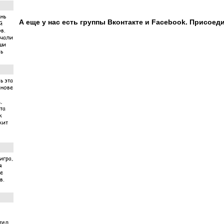
ень
А еще у нас есть группы Вконтакте и Facebook. Присоед
й
в.
ачали
аши
ь
ь эта
снове
,
та
к
жит
игра,
я
ме
в.
тел