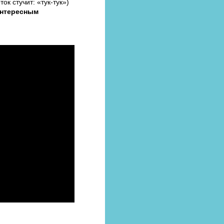
ок стучит: «тук-тук»)
интересным