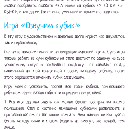
может сообразить, скажите «КА ищем на кубике КУ-КО-КА-КЭ-
КЫ-К», и так далее. Постепенно уменьшайте количество подсказок.
Игра «Озвучим кубик»
В эту игру с удовольствием и довольно долго играют как двухлетки,
так и первоклашки,
Она часто помогает вывести неговорящих малышей в речь. Суть игры
такова: ребята из кучи кубиков на столе достают по одному на свое
усмотрение, несут и показывают педагогу. Тот называет склад,
написанный на этой конкретной стороне, каждому ребенку, после
этого разрешается заменить кубик следующим.
Игру можно усложнить, пропев все грани кубика, принесенного
ребенком. Здесь важно соблюсти определенные условия:
1. Вся игра должна занять как можно больше пространства вашего
помещения. Стол с хаотично лежащими кубиками расположите в
противоположном от вас конце комнаты. Чем дальше детям нужно
бегать между вами и столом (ходить не смогут, это точно!), тем
лучше.