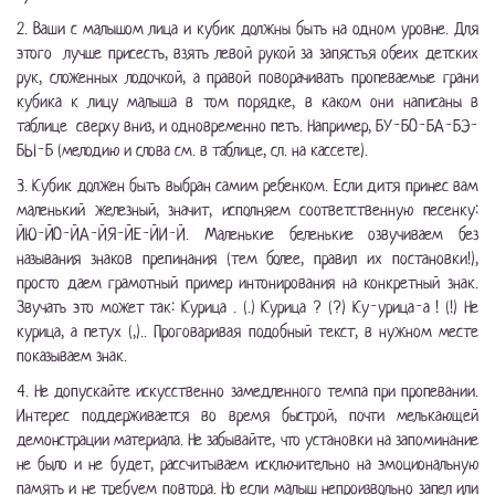
2. Ваши с малышом лица и кубик должны быть на одном уровне. Для
этого лучше присесть, взять левой рукой за запястья обеих детских
рук, сложенных лодочкой, а правой поворачивать пропеваемые грани
кубика к лицу малыша в том порядке, в каком они написаны в
таблице сверху вниз, и одновременно петь. Например, БУ-БО-БА-БЭ-
БЫ-Б (мелодию и слова см. в таблице, сл. на кассете).
3. Кубик должен быть выбран самим ребенком. Если дитя принес вам
маленький железный, значит, исполняем соответственную песенку:
ЙЮ-ЙО-ЙА-ЙЯ-ЙЕ-ЙИ-Й. Маленькие беленькие озвучиваем без
называния знаков препинания (тем более, правил их постановки!),
просто даем грамотный пример интонирования на конкретный знак.
Звучать это может так: Курица . (.) Курица ? (?) Ку-урица-а ! (!) Не
курица, а петух (,).. Проговаривая подобный текст, в нужном месте
показываем знак.
4. Не допускайте искусственно замедленного темпа при пропевании.
Интерес поддерживается во время быстрой, почти мелькающей
демонстрации материала. Не забывайте, что установки на запоминание
не было и не будет, рассчитываем исключительно на эмоциональную
память и не требуем повтора. Но если малыш непроизвольно запел или