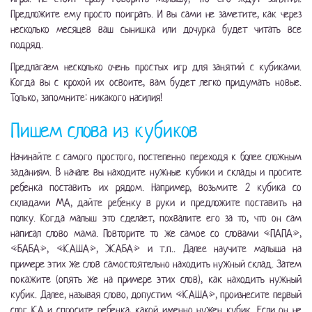
Предложите ему просто поиграть. И вы сами не заметите, как через
несколько месяцев ваш сынишка или дочурка будет читать все
подряд.
Предлагаем несколько очень простых игр для занятий с кубиками.
Когда вы с крохой их освоите, вам будет легко придумать новые.
Только, запомните: никакого насилия!
Пишем слова из кубиков
Начинайте с самого простого, постепенно переходя к более сложным
заданиям. В начале вы находите нужные кубики и склады и просите
ребенка поставить их рядом. Например, возьмите 2 кубика со
складами МА, дайте ребенку в руки и предложите поставить на
полку. Когда малыш это сделает, похвалите его за то, что он сам
написал слово мама. Повторите то же самое со словами «ПАПА»,
«БАБА», «КАША», ЖАБА» и т.п.. Далее научите малыша на
примере этих же слов самостоятельно находить нужный склад. Затем
покажите (опять же на примере этих слов), как находить нужный
кубик. Далее, называя слово, допустим «КАША», произнесите первый
слог КА и спросите ребенка, какой именно нужен кубик. Если он не