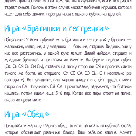
должен фиксировать его на том, что вы озвучиваете, иначе вся работа
теряет смысл. Помочь в этом случае может любимая игрушка, которая
ищет для себя домик, перепрыгивая с одного кубика на другой.
Игра «Братишки и сестренки»
Объясните: У всех кубиков есть братишки и сестренки: у больших —
маленькие, младшие, а у младших — большие, старшие. Видишь, они у
нас все растерялись, в одной куче лежат. Давай найдем старших и
младших братиков и поставим их вместе. Вы берете первый кубик
(СЮ СЁ СЯ СЕ СИ СЬ), ставите на полку стороной СЯ и просите найти
такого же брата, но старшего: СУ СО СА СЭ СЫ С ( несколько раз
повторите). Вот увидите, ваш малыш найдет его без труда, ставит
стороной СА. Получилось СЯ-СА. Прочитываем, радуемся, что братики
нашлись, потом ищем еще 5-6 пар. Когда все пары стоят на полке,
снова их прочитайте.
Игра «Обед»
Предложите малышу сварить обед. То есть написать из кубиков слова,
которые обозначают различные блюда. Ваш ребенок вполне может