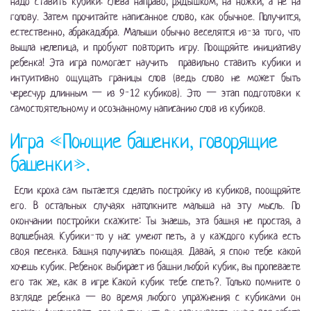
надо ставить кубики: слева направо, рядышком, на ножки, а не на
голову. Затем прочитайте написанное слово, как обычное. Получится,
естественно, абракадабра. Малыши обычно веселятся из-за того, что
вышла нелепица, и пробуют повторить игру. Поощряйте инициативу
ребенка! Эта игра помогает научить правильно ставить кубики и
интуитивно ощущать границы слов (ведь слово не может быть
чересчур длинным — из 9-12 кубиков). Это — этап подготовки к
самостоятельному и осознанному написанию слов из кубиков.
Игра «Поющие башенки, говорящие
башенки».
Если кроха сам пытается сделать постройку из кубиков, поощряйте
его. В остальных случаях натолкните малыша на эту мысль. По
окончании постройки скажите: Ты знаешь, эта башня не простая, а
волшебная. Кубики-то у нас умеют петь, а у каждого кубика есть
своя песенка. Башня получилась поющая. Давай, я спою тебе какой
хочешь кубик. Ребенок выбирает из башни любой кубик, вы пропеваете
его так же, как в игре Какой кубик тебе спеть?. Только помните о
взгляде ребенка — во время любого упражнения с кубиками он