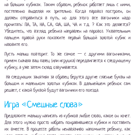
на больших кубиках. Таким образом, ребенок работает лишь с ними,
постепенно выделяя их зрительно. Когда паровоз построен, он
должен отправиться в путь, но для этого все вагончики надо
прочитать: ПА, ТА, НА, СА, ФА, ША, ЧА и т.д. ? Как это делается?
Убедитесь, что взгляд ребенка направлен на паровоз. Указательным
пальцем правой руки покажите первый большой золотой кубик и
назовите его.
Пусть малыш повторит. То же самое — с другими вагончиками,
причем сначала ваш палец (или игрушка) передвигается к следующему
кубику, а уже затем склад озвучивается.
На следующих занятиях за образец берутся другие гласные буквы на
большом и маленьком золотых кубиках. В дальнейшем ребенок сам
решает, с какой буквой будут вагончики его поезда.
Игра «Смешные слова»
Предложите малышу написать из кубиков любое слово, какое он хочет.
Для этого нужно просто набрать понравившиеся кубики и поставить
их вместе. В процессе работы ненавязчиво напомните ребенку, как